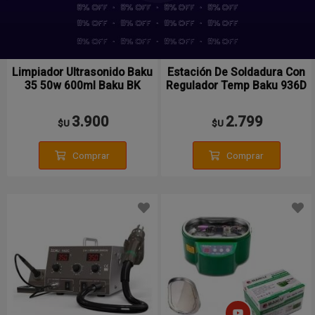
Limpiador Ultrasonido Baku
Estación De Soldadura Con
35 50w 600ml Baku BK
Regulador Temp Baku 936D
3550
3.900
2.799
$U
$U
Comprar
Comprar