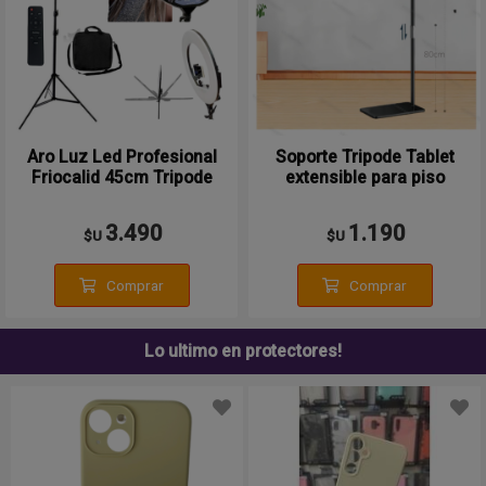
Aro Luz Led Profesional
Soporte Tripode Tablet
Friocalid 45cm Tripode
extensible para piso
2.1m Control
80~120cm
3.490
1.190
$U
$U
Comprar
Comprar
Lo ultimo en protectores!