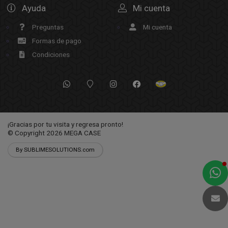
Ayuda
Mi cuenta
Preguntas
Mi cuenta
Formas de pago
Condiciones
¡Gracias por tu visita y regresa pronto!
© Copyright 2026
MEGA CASE
By SUBLIMESOLUTIONS.com
a
e
t
e