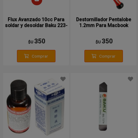
Flux Avanzado 10cc Para
Destornillador Pentalobe
soldar y desoldar Baku 223-
1.2mm Para Macbook
A
Notebook Laptop
350
350
$U
$U
Comprar
Comprar