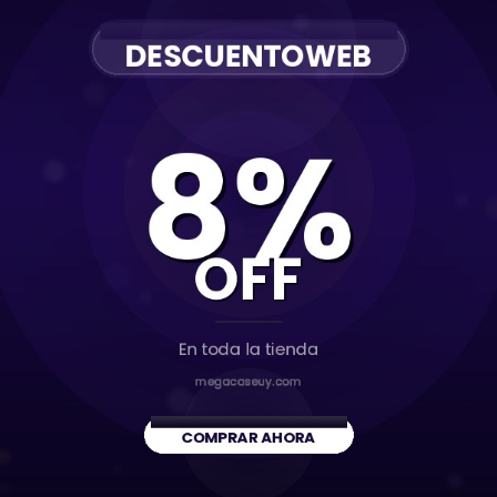
Funda Protector Magsafe
Protector Lila Mate con
con Soporte Negro iPhone
Magsafe para iPhone 14
16
650
590
$U
$U
Comprar
Comprar
Estaciones de Soldar - Fuentes regulables - Ultrasonidos