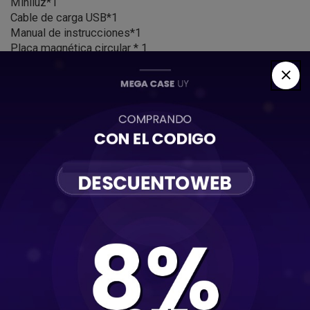
Miniluz*1
Cable de carga USB*1
Manual de instrucciones*1
Placa magnética circular * 1
Placa magnética de tira * 1
Encendido/Apagado
- Presione por primera vez: luz cálida
- Presione por segunda vez: luz blanca
- Presione por tercera vez: blanco + luz cálida
- Presione 4ta vez: APAGAR
- Pulsación larga: ajusta infinitamente el brillo
Carga tipo C
Cargando:
Luz indicadora roja encendida
Potencia máxima:
Luz indicadora roja apagada
Reflejos