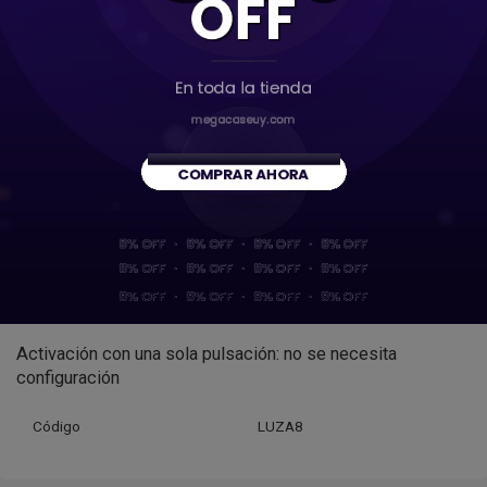
Potente imán N52 con 2 placas metálicas: se conecta
instantáneamente a teléfonos, trípodes o superficies
metálicas
Fácil instalación: péguelo directamente en el teléfono o
use la placa magnética
Efecto de 3 colores + Atenuación suave: cambie entre
blanco frío/neutro/cálido con un toque
Iluminación profesional del tamaño de los dedos: más
pequeña que un lápiz labial: cabe en carteras o bolsos para
cámaras
Activación con una sola pulsación: no se necesita
configuración
Código
LUZA8