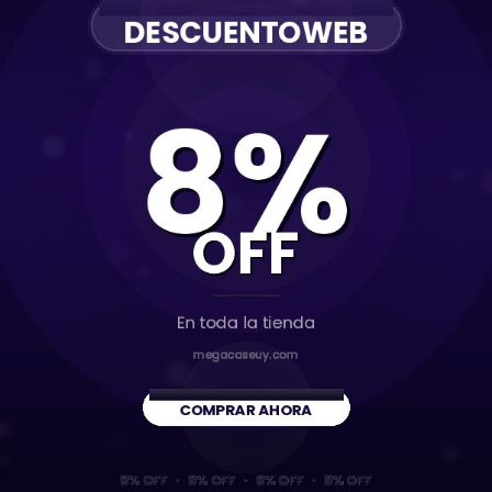
Sugeridos para ti
Cable Lateral Acordonado
Cable 1M USB a Lightning
Micro USB 1.8M McDodo
iPhone
550
590
$U
$U