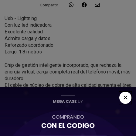
Compartir
Usb - Lightning
Con luz led indicadora
Excelente calidad
Admite carga y datos
Reforzado acordonado
Largo: 1.8 metros
Chip de gestión inteligente incorporado, que rechaza la
energía virtual, carga completa real del teléfono móvil, más
duradero
El cable de núcleo de cobre de alta calidad aumenta el área
de conducción para cargar y transferir más rápido
Cable trenzado de nailon de alta precisión, resistente y
portátil
Código
ACCMCCA4673
Código EAN
ACCMCCA4673