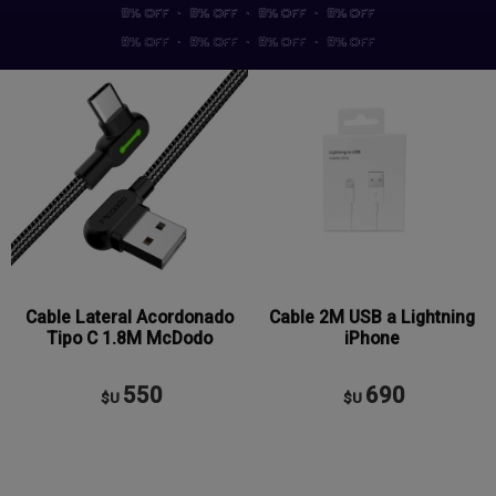
Cable Lateral Acordonado
Cable 2M USB a Lightning
Tipo C 1.8M McDodo
iPhone
550
690
$U
$U