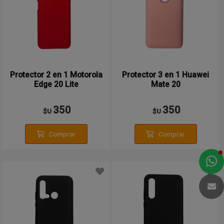
Protector 2 en 1 Motorola
Protector 3 en 1 Huawei
Edge 20 Lite
Mate 20
350
350
$U
$U
Comprar
Comprar
a
e
t
e