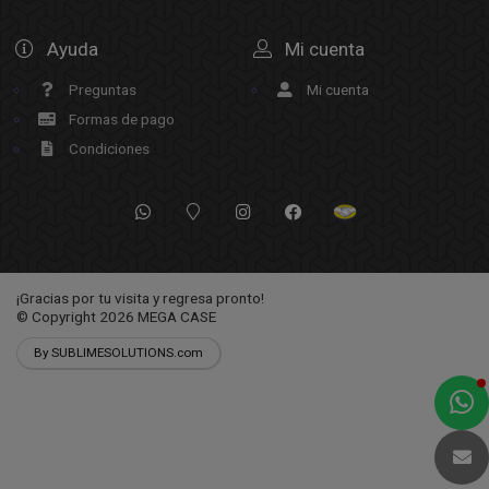
Ayuda
Mi cuenta
Preguntas
Mi cuenta
Formas de pago
Condiciones
¡Gracias por tu visita y regresa pronto!
© Copyright 2026
MEGA CASE
By SUBLIMESOLUTIONS.com
a
e
t
e