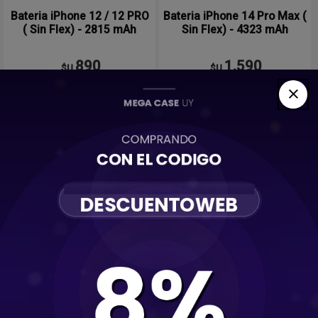
Bateria iPhone 12 / 12 PRO
Bateria iPhone 14 Pro Max (
( Sin Flex) - 2815 mAh
Sin Flex) - 4323 mAh
890
1.590
$U
$U
Comprar
Comprar
Baterías ( con Flex )
Baterías ( Sin flex)
Flex de volúmen
Pantallas
Más vendidos