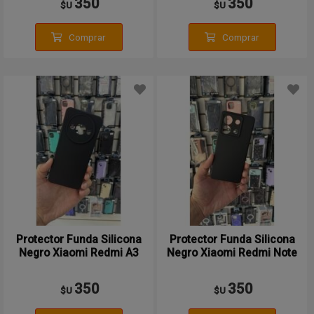
350
350
$U
$U
Comprar
Comprar
Protector Funda Silicona
Protector Funda Silicona
Negro Xiaomi Redmi A3
Negro Xiaomi Redmi Note
13 5g
350
350
$U
$U