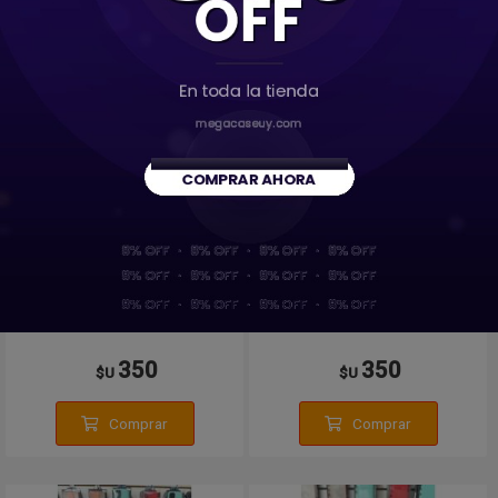
Protector Funda Silicona
Protector Funda Silicona
Negro Samsung A35
Negro Samsung A55
350
350
$U
$U
Comprar
Comprar