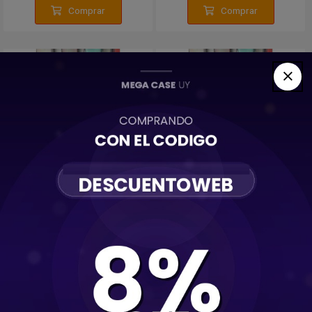
Comprar
Comprar
Protector Funda Silicona
Protector Funda Silicona
Negro Samsung A15
Negro Samsung A25
350
350
$U
$U
Comprar
Comprar