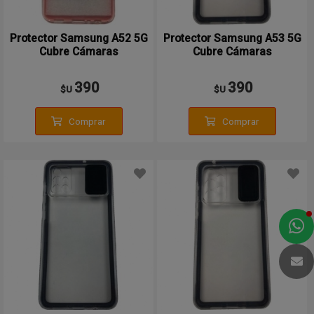
Protector Samsung A52 5G
Protector Samsung A53 5G
Cubre Cámaras
Cubre Cámaras
390
390
$U
$U
Comprar
Comprar
a
e
t
e