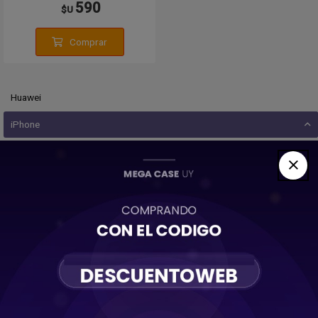
590
$U
Comprar
Huawei
iPhone
11
11 Pro
11 Pro Max
12
12 Mini
12 Pro
12 Pro Max