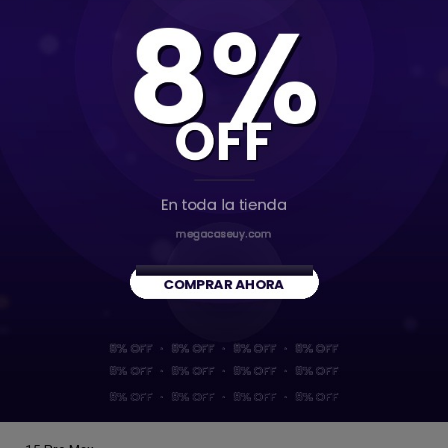
13
13 Mini
13 Pro
13 Pro Max
14
14 Plus
14 Pro
14 Pro Max
15
15 Plus
15 Pro