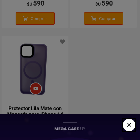
590
590
$U
$U
Comprar
Comprar
Protector Lila Mate con
Magsafe para iPhone 14
Pro Max
590
$U