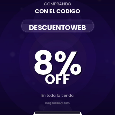
Comprar
Huawei
iPhone
11
11 Pro
11 Pro Max
12
12 Mini
12 Pro
12 Pro Max
13