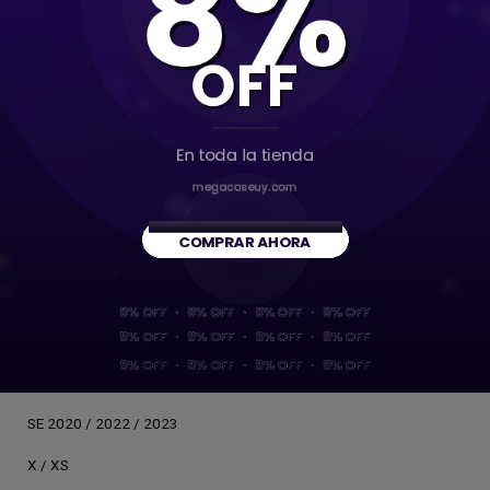
15 Plus
15 Pro
15 Pro Max
16
16 Pro
5 / 5s / SE (1er generación)
6 / 6s
6 Plus / 6s Plus
7 / 8
7 Plus / 8 Plus
SE 2020 / 2022 / 2023
X / XS