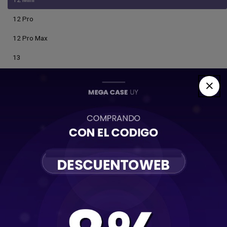
12 Pro
12 Pro Max
13
13 Mini
13 Pro
13 Pro Max
14
14 Plus
14 Pro
14 Pro Max
15