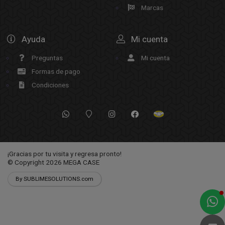
Marcas
Ayuda
Mi cuenta
Preguntas
Mi cuenta
Formas de pago
Condiciones
¡Gracias por tu visita y regresa pronto!
© Copyright 2026
MEGA CASE
By SUBLIMESOLUTIONS.com
a
e