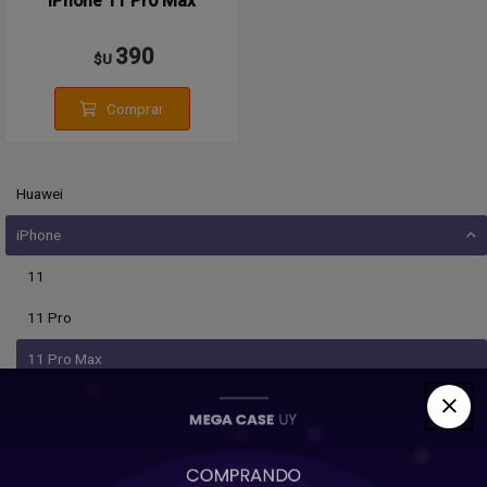
iPhone 11 Pro Max
390
$U
Comprar
Huawei
iPhone
11
11 Pro
11 Pro Max
12
12 Mini
12 Pro