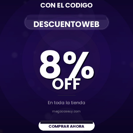
12 Pro Max
13
13 Mini
13 Pro
13 Pro Max
14
14 Plus
14 Pro
14 Pro Max
15
15 Plus