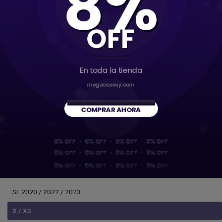
15 Plus
15 Pro
15 Pro Max
16
16 Pro
5 / 5s / SE (1er generación)
6 / 6s
6 Plus / 6s Plus
7 / 8
7 Plus / 8 Plus
SE 2020 / 2022 / 2023
X / XS