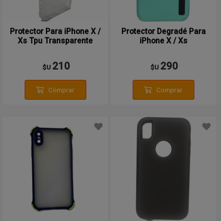
Protector Para iPhone X /
Protector Degradé Para
Xs Tpu Transparente
iPhone X / Xs
210
290
$U
$U
Comprar
Comprar