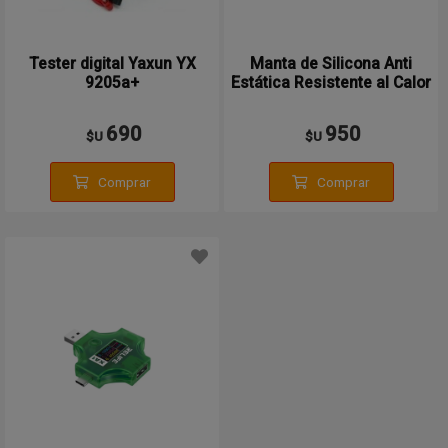
Tester digital Yaxun YX
Manta de Silicona Anti
9205a+
Estática Resistente al Calor
Baku
690
950
$U
$U
Comprar
Comprar