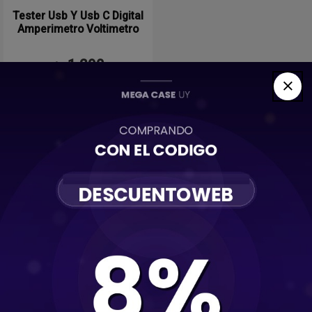
Tester Usb Y Usb C Digital
Amperimetro Voltimetro
Relife
1.290
$U
Comprar
Cintas / Pegamentos
Destornilladores / Kit de herramientas
Espátulas / Ventosas
Estaciones / Pistolas de aire / Soldadores
Estaño / Pasta de soldar / Flux
Fuentes regulables / Cables y accesorios para fuentes
Limpiador ultrasonido