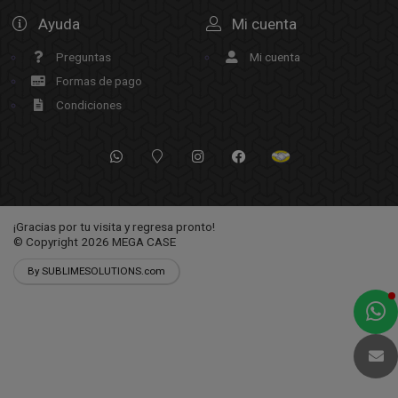
Ayuda
Mi cuenta
Preguntas
Mi cuenta
Formas de pago
Condiciones
¡Gracias por tu visita y regresa pronto!
© Copyright 2026
MEGA CASE
By SUBLIMESOLUTIONS.com
a
e
t
e