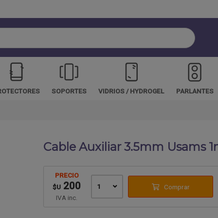
 email
ROTECTORES
SOPORTES
VIDRIOS / HYDROGEL
PARLANTES
Enviar
Cable Auxiliar 3.5mm Usams 
PRECIO
200
1
Comprar
$U
IVA inc.