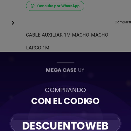
Consulta por WhatsApp
Comparti
CABLE AUXILIAR 1M MACHO-MACHO
LARGO 1M
CONEXION: AUXILIAR 3.5MM
MACHO-MACHO
Este cable es ideal para conectar tus dispositivos d
en pocos pasos.
Calidad de sonido sin igual
Los conectores chapados en oro garantizan fiabilid
ofrecen un sonido claro y estéreo a tus dispositivo
Código
ACCUSAMSYP