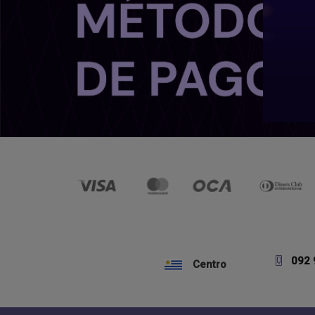
092 
Centro