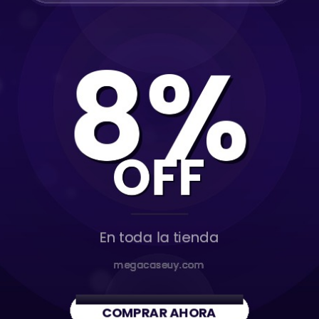
Vistas recientes
Cables audio
Cable Auxiliar 3.5mm Usams
1m Jack Macho Negro
$U 200