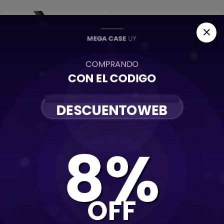
Cable Acordonado Entrada
Cable de carga Lightning a
Tipo C a Lightning 1.8m
Tipo C 2 metros
McDodo
850
850
$U
$U
Comprar
Comprar