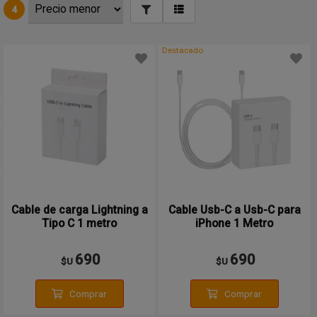
4
Destacado
Cable de carga Lightning a
Cable Usb-C a Usb-C para
Tipo C 1 metro
iPhone 1 Metro
690
690
$U
$U
Comprar
Comprar