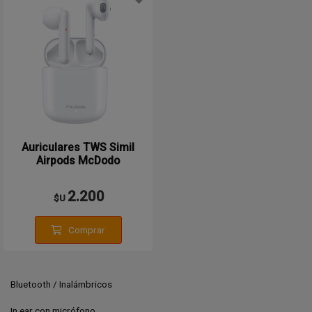
Auriculares TWS Simil
Airpods McDodo
2.200
$U
Comprar
Bluetooth / Inalámbricos
In ear con micrófono