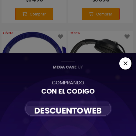
Comprar
Comprar
Oferta
Oferta
Auricular Gaming Aux
Auricular Gaming Aux
Vincha Con Microfono
Vincha Con Microfono
Ajustable
690
690
$U
$U