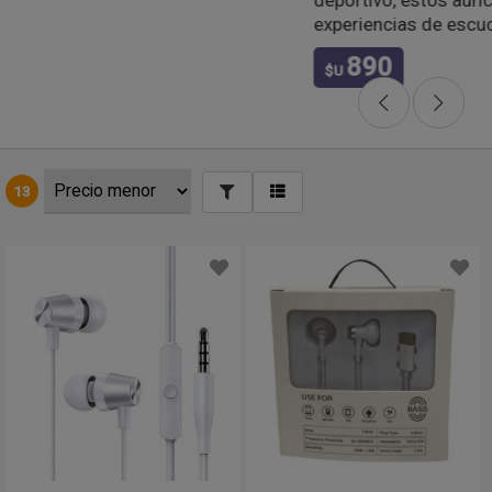
experiencias de escucha en movimiento....
890
$U
13