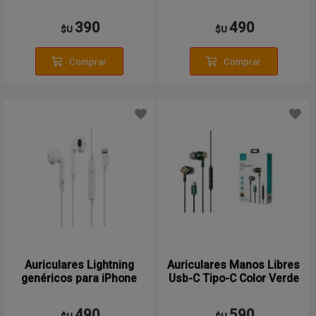
McDodo
390
490
$U
$U
Comprar
Comprar
Auriculares Lightning
Auriculares Manos Libres
genéricos para iPhone
Usb-C Tipo-C Color Verde
490
590
$U
$U