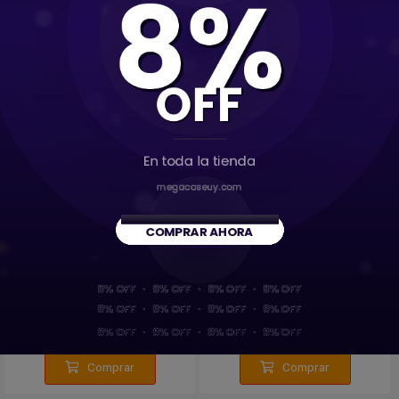
Comprar
Comprar
Destacado
Auriculares Manos Libres
Auriculares Bluetooth HT38
Lightning para iPhone
Negro Lenovo
690
890
$U
$U
Comprar
Comprar